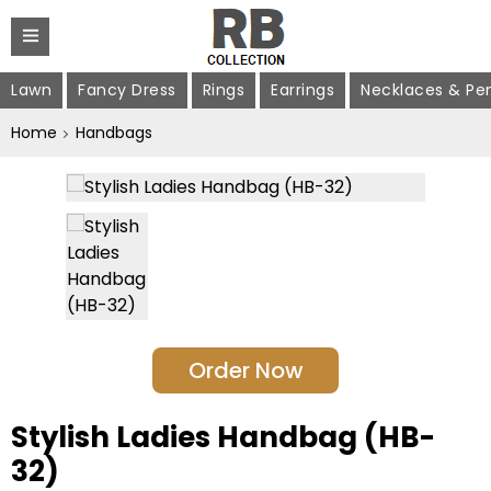
Lawn
Fancy Dress
Rings
Earrings
Necklaces & Pe
Home
Handbags
Order Now
Stylish Ladies Handbag (HB-
32)