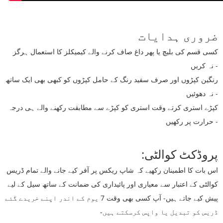
ضروری ہدایات
کسی قسم کی بلیچ یا پھر داغ صاف کرنے والے کیمیکلز کا استعمال ہرگز
نہ کریں -
رنگین کپڑوں اور صرف سفید رنگ کے حامل کپڑوں کو کبھی بھی ایک ساتھ
نہ دھوئیں -
کپڑے استری کرتے وقت استری کو کپڑے سے مطابقت رکھنے والے ہی درجہ
حرارت پر رکھیں -
پروڈکٹ کوالٹی:
اس بات کا اطمینان رکھیے کہ شاپ ریکس پر آفر کیے جانے والے تمام ڈریس
کوالٹی کے اعتبار سے معیاری اور پائیداری کی ضمانت کے ساتھ سیل کے لیے
پیش کیے جاتے ہیں- آپ کسی بھی وقت 7 یوم کے اندر اپنے خریدے گئے
ڈریس کو تبدیل یا واپس کرسکتے ہیں-