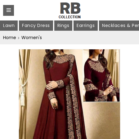
Lawn
Fancy Dress
Rings
Earrings
Necklaces & Pe
Home
Women's