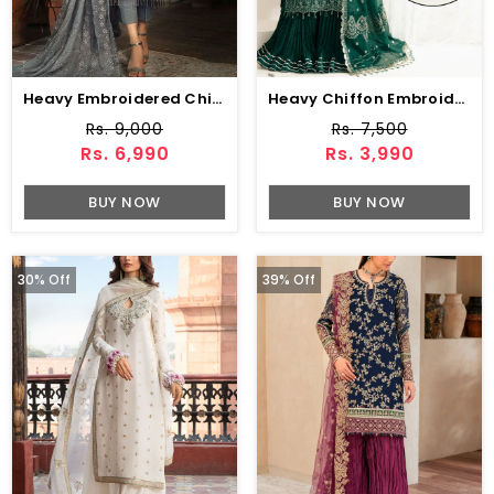
Heavy Embroidered Chiffon Purple Suit With Embroidered Chiffon Dupatta (Unstitched) (CHI-1104)
Heavy Chiffon Embroidered Dress With 4 Side Embroidered Dupatta (Unstitched) (CHI-946)
Rs. 9,000
Rs. 7,500
Rs. 6,990
Rs. 3,990
BUY NOW
BUY NOW
30% Off
39% Off