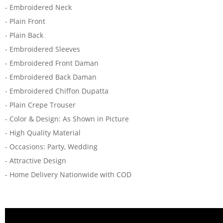
- Embroidered Neck
- Plain Front
- Plain Back
- Embroidered Sleeves
- Embroidered Front Daman
- Embroidered Back Daman
- Embroidered Chiffon Dupatta
- Plain Crepe Trouser
- Color & Design: As Shown in Picture
- High Quality Material
- Occasions: Party, Wedding
- Attractive Design
- Home Delivery Nationwide with COD