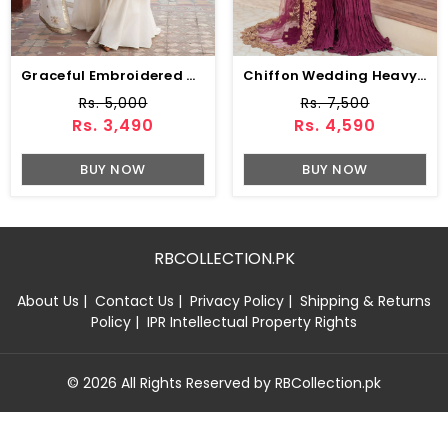
Graceful Embroidered White Chiffon Dress With 4-Sided Embroidered NET Dupatta (Unstitched) (CHI-1083)
Chiffon Wedding Heavy Embroidered Dress With 4-Sided Embroidered NET Dupatta (Unstitched) (CHI-1086)
Rs. 5,000
Rs. 7,500
Rs. 3,490
Rs. 4,590
BUY NOW
BUY NOW
RBCOLLECTION.PK
About Us
|
Contact Us
|
Privacy Policy
|
Shipping & Returns
Policy
|
IPR Intellectual Property Rights
© 2026 All Rights Reserved by RBCollection.pk